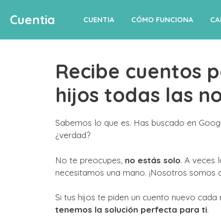
Saltar
Cuentia
al
CUENTIA
CÓMO FUNCIONA
CA
contenido
Recibe cuentos p
hijos todas las n
Sabemos lo que es. Has buscado en Google
¿verdad?
No te preocupes,
no estás solo
. A veces 
necesitamos una mano. ¡Nosotros somos 
Si tus hijos te piden un cuento nuevo cada
tenemos la solución perfecta para ti
.