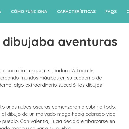
A
CÓMO FUNCIONA
CARACTERÍSTICAS
FAQS
 dibujaba aventuras
a, una niña curiosa y soñadora. A Lucia le
as creando mundos mágicos en su cuaderno de
derno, algo extraordinario sucedió: los dibujos
ronto unas nubes oscuras comenzaron a cubrirlo todo.
, el dibujo de un malvado mago había cobrado vida
 pueblo. Con valentía, Lucia decidió embarcarse en
lvado mago y salvar a su pueblo.