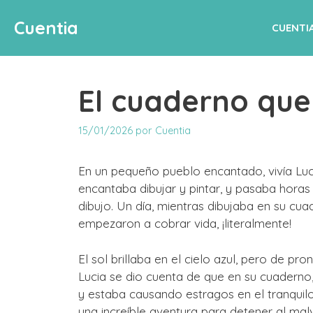
Saltar
Cuentia
al
CUENTI
contenido
El cuaderno que
15/01/2026
por
Cuentia
En un pequeño pueblo encantado, vivía Luci
encantaba dibujar y pintar, y pasaba hor
dibujo. Un día, mientras dibujaba en su cua
empezaron a cobrar vida, ¡literalmente!
El sol brillaba en el cielo azul, pero de p
Lucia se dio cuenta de que en su cuaderno
y estaba causando estragos en el tranquilo
una increíble aventura para detener al ma