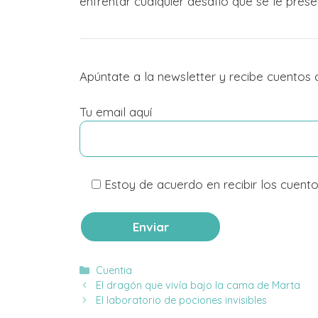
enfrentar cualquier desafío que se le prese
Apúntate a la newsletter y recibe cuentos
Tu email aquí
Estoy de acuerdo en recibir los cuento
Categorías
Cuentia
El dragón que vivía bajo la cama de Marta
El laboratorio de pociones invisibles